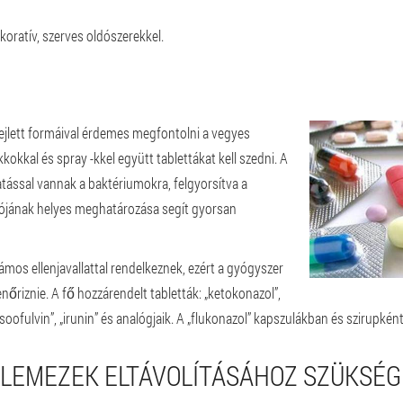
ekoratív, szerves oldószerekkel.
ejlett formáival érdemes megfontolni a vegyes
kokkal és spray -kkel együtt tablettákat kell szedni. A
tással vannak a baktériumokra, felgyorsítva a
zójának helyes meghatározása segít gyorsan
zámos ellenjavallattal rendelkeznek, ezért a gyógyszer
enőriznie. A fő hozzárendelt tabletták: „ketokonazol”,
Grisoofulvin”, „irunin” és analógjaik. A „flukonazol” kapszulákban és szirupkén
MLEMEZEK ELTÁVOLÍTÁSÁHOZ SZÜKSÉ