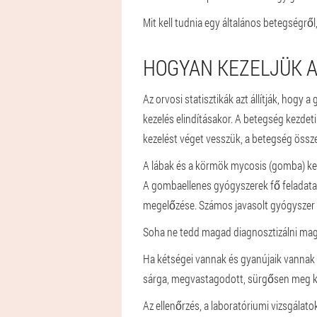
Mit kell tudnia egy általános betegségről
HOGYAN KEZELJÜK 
Az orvosi statisztikák azt állítják, hog
kezelés elindításakor. A betegség kezde
kezelést véget vesszük, a betegség össz
A lábak és a körmök mycosis (gomba) kez
A gombaellenes gyógyszerek fő feladata 
megelőzése. Számos javasolt gyógysze
Soha ne tedd magad diagnosztizálni ma
Ha kétségei vannak és gyanújaik vannak a
sárga, megvastagodott, sürgősen meg ke
Az ellenőrzés, a laboratóriumi vizsgálat