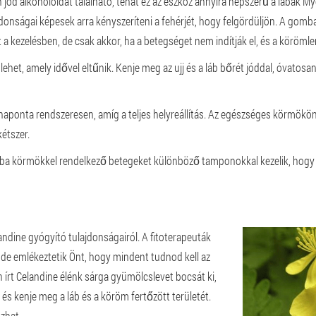
ód alkohololdat található, tehát ez az eszköz annyira népszerű a lábak My
jdonságai képesek arra kényszeríteni a fehérjét, hogy felgördüljön. A gomba
 a kezelésben, de csak akkor, ha a betegséget nem indítják el, és a köröm
lehet, amely idővel eltűnik. Kenje meg az ujj és a láb bőrét jóddal, óvato
aponta rendszeresen, amíg a teljes helyreállítás. Az egészséges körmökö
kétszer.
ba körmökkel rendelkező betegeket különböző tamponokkal kezelik, hogy e
ndine gyógyító tulajdonságairól. A fitoterapeuták
de emlékeztetik Önt, hogy mindent tudnod kell az
n írt Celandine élénk sárga gyümölcslevet bocsát ki,
, és kenje meg a láb és a köröm fertőzött területét.
zhat.