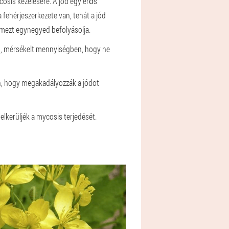
cosis kezelésére. A jód egy erős
 fehérjeszerkezete van, tehát a jód
lemezt egynegyed befolyásolja.
san, mérsékelt mennyiségben, hogy ne
n, hogy megakadályozzák a jódot
lkerüljék a mycosis terjedését.