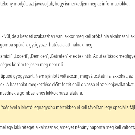
kony módját, azt javasoljuk, hogy ismerkedjen meg az információkkal.
ül, de a kezdeti szakaszban van, akkor meg kell próbálnia alkalmazni lak
a gomba spórái a gyógyszer hatása alatt halnak meg.
izil”, „Loceril”, „Demicen”, „Batrafen” -nek tekintik. Az utasítások megfigy
zséges köröm teljesen meg nem nő.
típusú gyógyszert. Nem ajánlott váltakozni, megváltoztatni a lakkokat, az 
A használat megkezdése előtt feltétlenül olvassa el az ellenjavallatokat.
envednek a gombaellenes lakkok használatára.
ítségével a lehető legnagyobb mértékben el kell távolítani egy speciális fá
mel egy lakkréteget alkalmaznak, amelyet néhány naponta meg kell változta