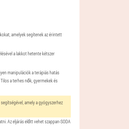
kokat, amelyek segítenek az érintett
elésével a lakkot hetente kétszer
ilyen manipulációk a terápiás hatás
 Tilos a terhes nők, gyermekek és
jl segítségével, amely a gyógyszerhez
tni. Az eljárás előtt vehet szappan-SODA