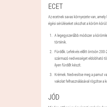
ECET
Az ecetnek savas környezete van, amely 
égési sérüléseket okozhat a köröm körül
A legegyszerűbb módszer a körömleme
történik.
Fürdők. Lefekvés előtt öntsön 200-2
származó nedvességet eldobható törü
ilyen fürdőt készít.
Krémek. Nedvesítse meg a pamut vagy
vakolat felhasználásával rögzítse 
JÓD