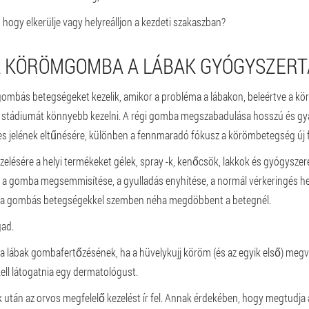
, hogy elkerülje vagy helyreálljon a kezdeti szakaszban?
A KÖRÖMGOMBA A LÁBAK GYÓGYSZER
y a gombás betegségeket kezelik, amikor a probléma a lábakon, beleértve a k
ti stádiumát könnyebb kezelni. A régi gomba megszabadulása hosszú és gya
es jelének eltűnésére, különben a fennmaradó fókusz a körömbetegség új 
elésére a helyi termékeket gélek, spray -k, kenőcsök, lakkok és gyógyszer
a gomba megsemmisítése, a gyulladás enyhítése, a normál vérkeringés hely
r a gombás betegségekkel szemben néha megdöbbent a betegnél.
gad.
 lábak gombafertőzésének, ha a hüvelykujj köröm (és az egyik első) megvált
ll látogatnia egy dermatológust.
ok után az orvos megfelelő kezelést ír fel. Annak érdekében, hogy megtudja