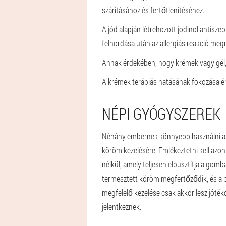
szárításához és fertőtlenítéséhez.
A jód alapján létrehozott jodinol antisz
felhordása után az allergiás reakció meg
Annak érdekében, hogy krémek vagy gél, a g
A krémek terápiás hatásának fokozása ér
NÉPI GYÓGYSZEREK
Néhány embernek könnyebb használni a 
köröm kezelésére. Emlékeztetni kell azon
nélkül, amely teljesen elpusztítja a gom
termesztett köröm megfertőződik, és a b
megfelelő kezelése csak akkor lesz jótéko
jelentkeznek.