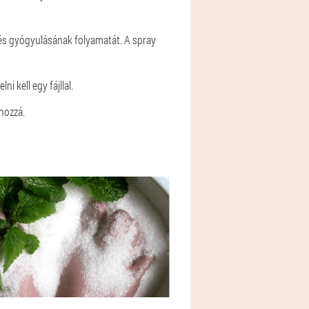
k és gyógyulásának folyamatát. A spray
i kell egy fájllal.
hozzá.