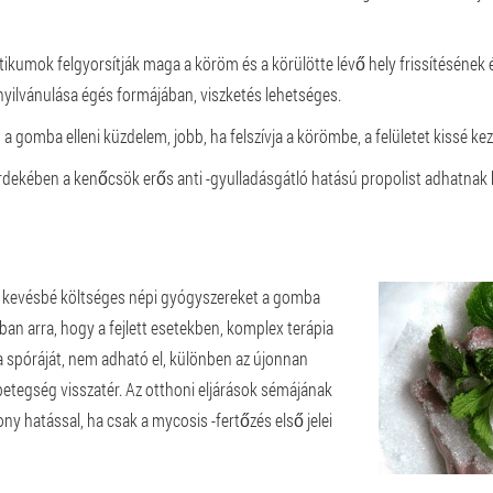
eptikumok felgyorsítják maga a köröm és a körülötte lévő hely frissítéséne
nyilvánulása égés formájában, viszketés lehetséges.
omba elleni küzdelem, jobb, ha felszívja a körömbe, a felületet kissé kezeln
dekében a kenőcsök erős anti -gyulladásgátló hatású propolist adhatnak 
kevésbé költséges népi gyógyszereket a gomba
ban arra, hogy a fejlett esetekben, komplex terápia
ba spóráját, nem adható el, különben az újonnan
etegség visszatér. Az otthoni eljárások sémájának
ny hatással, ha csak a mycosis -fertőzés első jelei