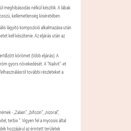
ül meghibásodás nélkül készítik. A lábak
osszú, kellemetlenség kíséretében.
ális lágyító kompozíció alkalmazása után
et kell készítenie. Az eljárás után az
fertőzött körömet (több eljárás). A
röm gyors növekedését. A "Nailvit" -et
elhasználásról további részleteket a
 - „Zalain”, „bifozin”, „nizoral”,
itel, terbix ”. Vigyen fel a mycosis által
dék hozzájárul az érintett területek