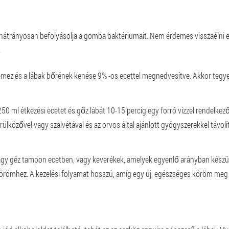
hátrányosan befolyásolja a gomba baktériumait. Nem érdemes visszaélni ez
.
z és a lábak bőrének kenése 9% -os ecettel megnedvesítve. Akkor tegye fel
50 ml étkezési ecetet és gőz lábát 10-15 percig egy forró vízzel rendelke
lközővel vagy szalvétával és az orvos által ajánlott gyógyszerekkel távolí
 géz tampon ecetben, vagy keverékek, amelyek egyenlő arányban készültek
a körömhez. A kezelési folyamat hosszú, amíg egy új, egészséges köröm 