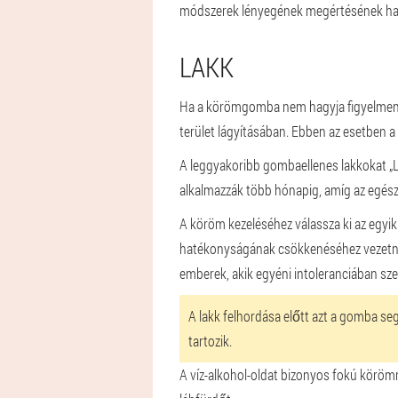
módszerek lényegének megértésének haté
LAKK
Ha a körömgomba nem hagyja figyelmen kív
terület lágyításában. Ebben az esetben 
A leggyakoribb gombaellenes lakkokat „Lam
alkalmazzák több hónapig, amíg az egés
A köröm kezeléséhez válassza ki az egyik 
hatékonyságának csökkenéséhez vezetnek. 
emberek, akik egyéni intoleranciában sz
A lakk felhordása előtt azt a gomba seg
tartozik.
A víz-alkohol-oldat bizonyos fokú köröm