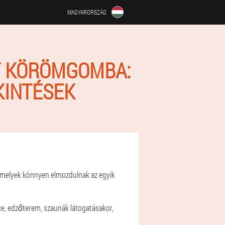
MAGYARORSZÁG
T KÖRÖMGOMBA:
KINTÉSEK
amelyek könnyen elmozdulnak az egyik
ce, edzőterem, szaunák látogatásakor,