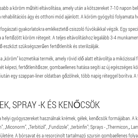
sabb a köröm műtéti eltávolítása, amely után a kötszereket 7-10 napon bel
 rehabilitációs ágy és otthoni mód ajánlott. A köröm gyógyító folyamata h
 fogászati gyakorlatokra emlékeztető csiszoló fúvókákkal végzik. Egy speci
a fertőzött köröm rétegeit. A teljes eltávolításhoz legalább 3-4 munkamenet
 eszközt szükségszerűen fertőtlenítik és sterilizálják.
 a „köröm” kozmetikai termék, amely rövid idő alatt eltávolítja a mikózissal 
ét képezi, fertőtlenítőszer, gombaellenes hatása segíti az új egészséges kö
után egy szappan-liner oldatban gőzölnek, több napig réteggel borítva. A f
EK, SPRAY -K ÉS KENŐCSÖK
helyi gyógyszereket használnak krémek, gélek, kenőcsök formájában. A krémek
n”, „Miconorm”, „Terbitizil”, „Fundizole”, „terbinfin”; Sprays - „Thermicon,„ Lam
elületére. A bórsavat és a resorcinolt tartalmazó szursin gombaellenes folya