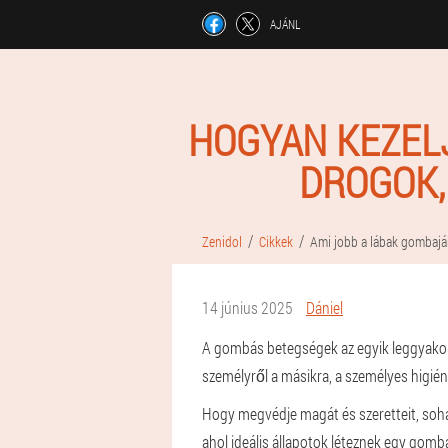
AJÁNL
HOGYAN KEZEL
DROGOK,
Zenidol
Cikkek
Ami jobb a lábak gombajá
14 június 2025
Dániel
A gombás betegségek az egyik leggyakor
személyről a másikra, a személyes higién
Hogy megvédje magát és szeretteit, soha
ahol ideális állapotok léteznek egy gombá