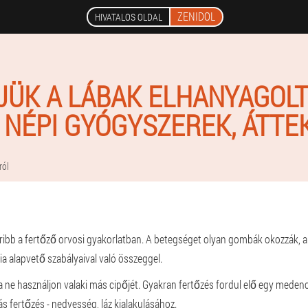
ZENIDOL
HIVATALOS OLDAL
JÜK A LÁBAK ELHANYAGOL
 NÉPI GYÓGYSZEREK, ÁTTE
ról
ibb a fertőző orvosi gyakorlatban. A betegséget olyan gombák okozzák, 
ia alapvető szabályaival való összeggel.
 ne használjon valaki más cipőjét. Gyakran fertőzés fordul elő egy meden
s fertőzés - nedvesség, láz kialakulásához.