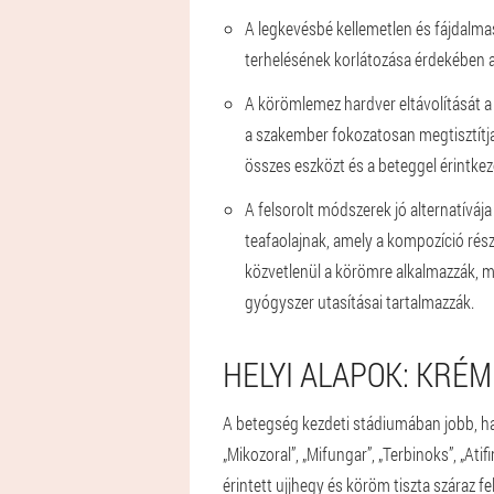
A legkevésbé kellemetlen és fájdalma
terhelésének korlátozása érdekében a
A körömlemez hardver eltávolítását a
a szakember fokozatosan megtisztítja 
összes eszközt és a beteggel érintkező
A felsorolt módszerek jó alternatívája
teafaolajnak, amely a kompozíció rész
közvetlenül a körömre alkalmazzák, mi
gyógyszer utasításai tartalmazzák.
HELYI ALAPOK: KRÉM
A betegség kezdeti stádiumában jobb, ha 
„Mikozoral”, „Mifungar”, „Terbinoks”, „Atifi
érintett ujjhegy és köröm tiszta száraz f