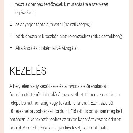
teszt a gombás fertőzések kimutatására a szervezet
egészében;
az anyagot táptalajra vetni (ha szükséges);
bőrbiopszia mikroszkóp alatti elemzéshez (ritka esetekben);
Általános és biokémiai vérvizsgálat.
KEZELÉS
A helytelen vagy késői kezelés a mycosis előrehaladott
formába történő kialakulásához vezethet. Ebben az esetben a
felépülés hat hónapig vagy tovább is tarthat. Ezért az első
tüneteknél orvoshoz kell fordulni. Először is pontosan meg kell
határozni a kórokozót; ehhez az orvos kaparást vesz az érintett
bőrről. Az eredmények alapján kiválasztják az optimális