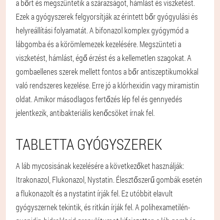
a bőrt és megszüntetik a szárazságot, hámlást és viszketést.
Ezek a gyógyszerek felgyorsítják az érintett bőr gyógyulási és
helyreállítási folyamatát. A bifonazol komplex gyógymód a
lábgomba és a körömlemezek kezelésére. Megszünteti a
viszketést, hámlást, égő érzést és a kellemetlen szagokat. A
gombaellenes szerek mellett fontos a bőr antiszeptikumokkal
való rendszeres kezelése. Erre jó a klórhexidin vagy miramistin
oldat. Amikor másodlagos fertőzés lép fel és gennyedés
jelentkezik, antibakteriális kenőcsöket írnak fel.
TABLETTA GYÓGYSZEREK
A láb mycosisának kezelésére a következőket használják:
Itrakonazol, Flukonazol, Nystatin. Élesztőszerű gombák esetén
a flukonazolt és a nystatint írják fel. Ez utóbbit elavult
gyógyszernek tekintik, és ritkán írják fel. A polihexametilén-