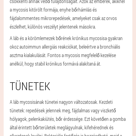
csökkenti annak védő tulajdonságait. Azok az emberek, akiknél
a mycosis kitörölt formája, enyhe bőrhámlás és
fájdalommentes mikrorepedések, amelyeket csak az orvos
észlelhet, különös veszélyt jelentenek másokra.
A láb és a körömlemezek bőrének krónikus mycosisa gyakran
okoz autoimmun allergiás reakciókat, beleértve a bronchiális
asztma kialakulását. Fontos a mycosis megfelelő kezelése
anélkül, hogy stabil krónikus formává alakítaná át.
TÜNETEK
A láb mycosisának tünetei nagyon változatosak. Kezdeti
tünetek: repedések jelennek meg, fájdalmas vagy viszkető
hólyagok, pelenkakiütés, bőr érdessége. Ezt követően a gomba
által érintett bőrterületek meglágyulnak, kifehérednek és
elkezdenek leválni. Bakteriális fertőzés is hozzáadható, majd a