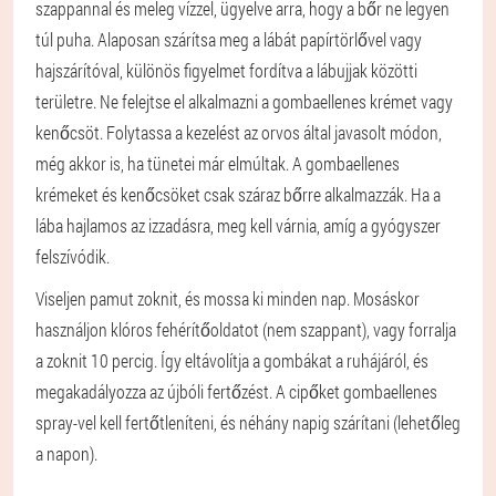
szappannal és meleg vízzel, ügyelve arra, hogy a bőr ne legyen
túl puha. Alaposan szárítsa meg a lábát papírtörlővel vagy
hajszárítóval, különös figyelmet fordítva a lábujjak közötti
területre. Ne felejtse el alkalmazni a gombaellenes krémet vagy
kenőcsöt. Folytassa a kezelést az orvos által javasolt módon,
még akkor is, ha tünetei már elmúltak. A gombaellenes
krémeket és kenőcsöket csak száraz bőrre alkalmazzák. Ha a
lába hajlamos az izzadásra, meg kell várnia, amíg a gyógyszer
felszívódik.
Viseljen pamut zoknit, és mossa ki minden nap. Mosáskor
használjon klóros fehérítőoldatot (nem szappant), vagy forralja
a zoknit 10 percig. Így eltávolítja a gombákat a ruhájáról, és
megakadályozza az újbóli fertőzést. A cipőket gombaellenes
spray-vel kell fertőtleníteni, és néhány napig szárítani (lehetőleg
a napon).