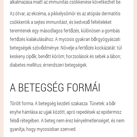
alkalmazása miatt az immunitás csökkenése következhet be.
Az ótvar, az ekcéma, a pikkelysömör és az atópiás dermatitis
csökkentik a sejtes immunitást, és kedvező feltételeket
teremtenek egy másodlagos fertőzés, különösen a gombás
fertőzés kialakulásához. A mycosis gyakran bőrgyógyászati
betegségek szövődménye. Növelje a fertőzés kockázatát: túl
keskeny cipők; benőtt köröm; horzsolások és sebek a lábon;
diabetes mellitus; érrendszeri betegségek.
A BETEGSÉG FORMÁI
Törölt forma.
A betegség kezdeti szakasza. Tünetek: a bőr
enyhe hámlása az ujjak között, apró repedések az epidermisz
felső rétegében. A beteg nem érez kényelmetlenséget, és nem
gyanítja, hogy mycosisban szenved.