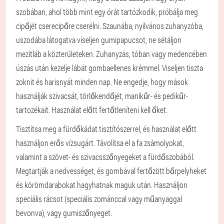
szobában, ahol több mint egy órát tartózkodik, próbálja meg
cipőjét cserecipőre cserélni. Szaunába, nyilvános zuhanyzóba,
uszodába látogatva viseljen gumipapucsot, ne sétáljon
mezítláb a közterületeken. Zuhanyzás, tóban vagy medencében
úszás után kezelje lábát gombaellenes krémmel. Viseljen tiszta
zoknit és harisnyát minden nap. Ne engedje, hogy mások
használják szivacsát, törlőkendőjét, manikűr- és pedikűr-
tartozékait. Használat előtt fertőtleníteni kell őket.
Tisztítsa meg a fürdőkádat tisztítószerrel, és használat előtt
használjon erős vízsugárt. Távolítsa el a fa zsámolyokat,
valamint a szövet- és szivacsszőnyegeket a fürdőszobából.
Megtartják a nedvességet, és gombával fertőzött bőrpelyheket
és körömdarabokat hagyhatnak maguk után. Használjon
speciális rácsot (speciális zománccal vagy műanyaggal
bevonva), vagy gumiszőnyeget.