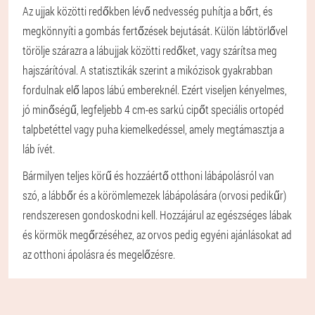
Az ujjak közötti redőkben lévő nedvesség puhítja a bőrt, és
megkönnyíti a gombás fertőzések bejutását. Külön lábtörlővel
törölje szárazra a lábujjak közötti redőket, vagy szárítsa meg
hajszárítóval. A statisztikák szerint a mikózisok gyakrabban
fordulnak elő lapos lábú embereknél. Ezért viseljen kényelmes,
jó minőségű, legfeljebb 4 cm-es sarkú cipőt speciális ortopéd
talpbetéttel vagy puha kiemelkedéssel, amely megtámasztja a
láb ívét.
Bármilyen teljes körű és hozzáértő otthoni lábápolásról van
szó, a lábbőr és a körömlemezek lábápolására (orvosi pedikűr)
rendszeresen gondoskodni kell. Hozzájárul az egészséges lábak
és körmök megőrzéséhez, az orvos pedig egyéni ajánlásokat ad
az otthoni ápolásra és megelőzésre.