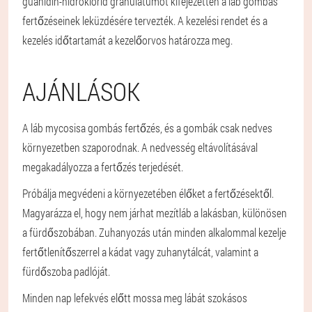
guanidin-hidroklorid granulátumot kifejezetten a láb gombás
fertőzéseinek leküzdésére tervezték. A kezelési rendet és a
kezelés időtartamát a kezelőorvos határozza meg.
AJÁNLÁSOK
A láb mycosisa gombás fertőzés, és a gombák csak nedves
környezetben szaporodnak. A nedvesség eltávolításával
megakadályozza a fertőzés terjedését.
Próbálja megvédeni a környezetében élőket a fertőzésektől.
Magyarázza el, hogy nem járhat mezítláb a lakásban, különösen
a fürdőszobában. Zuhanyozás után minden alkalommal kezelje
fertőtlenítőszerrel a kádat vagy zuhanytálcát, valamint a
fürdőszoba padlóját.
Minden nap lefekvés előtt mossa meg lábát szokásos