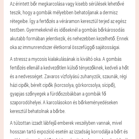
Az érintett bőr megkarcolása vagy kisebb sérülések lehetővé
teszik, hogy a gombák mélyebben behatoljanak a dermisz
rétegeibe. Így a fertőzés a véráramon keresztül terjed az egész
testben. Gyermekeknél és időseknél a gombás bőrkárosodás
akutabb formában jelentkezik, és nehezebben kezelhető. Ennek
oka az immunrendszer életkorral összefüggő sajátosságai.
A stressz a mycosis kialakulásának is kiváltó oka. A gombás
fertőzés ellenáll a kedvezőtlen külső tényezőknek, kedveli a hőt
és a nedvességet. Zavaros vízfolyású zuhanyzók, szaunák, régi
házi cipők, bérelt cipők (korcsolya, görkorcsolya, sícipő),
gyapjas szőnyegek a fürdőszobákban a gombák fő
szaporodóhelyei. A karcolásokon és bőrkeményedéseken
keresztül behatolnak a bőrbe.
A túlzottan izzadt lábfejű emberek veszélyben vannak, mivel
hosszan tartó expozíció esetén az izzadság korrodálja a bőrt és