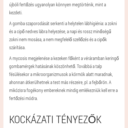
újbóli fertőzés ugyanolyan könnyen megtörténik, mint a
kezdeti.
A gomba szaporodását serkenti a helytelen lábhigiénia: a zokni
és a cipő nedves lábra helyezése, a napi és rossz minőségű
zokni nem mosása, a nem megfelelő szellőzés és a cipők
szárítása.
A mycosis megjelenése a kezeken főként a véráramban keringő
gombamérgek hatásának köszönhető. Továbbá a talp
fésülésekor a mikroorganizmusok a körmök alatt maradnak,
ahonnan átkerülhetnek a test más részeire, pl. a fejbőrön. A
mikózisra fogékony embereknek mindig emlékezniük kell erre a
fertőzési módra.
KOCKÁZATI TÉNYEZŐK