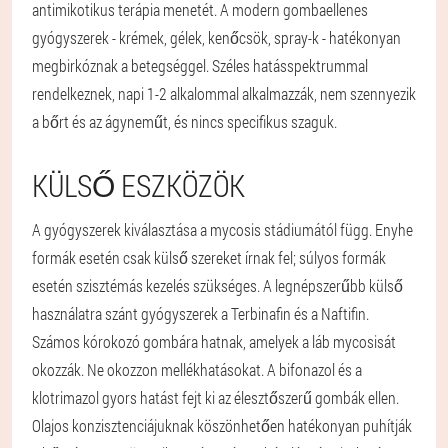
antimikotikus terápia menetét. A modern gombaellenes
gyógyszerek - krémek, gélek, kenőcsök, spray-k - hatékonyan
megbirkóznak a betegséggel. Széles hatásspektrummal
rendelkeznek, napi 1-2 alkalommal alkalmazzák, nem szennyezik
a bőrt és az ágyneműt, és nincs specifikus szaguk.
KÜLSŐ ESZKÖZÖK
A gyógyszerek kiválasztása a mycosis stádiumától függ. Enyhe
formák esetén csak külső szereket írnak fel; súlyos formák
esetén szisztémás kezelés szükséges. A legnépszerűbb külső
használatra szánt gyógyszerek a Terbinafin és a Naftifin.
Számos kórokozó gombára hatnak, amelyek a láb mycosisát
okozzák. Ne okozzon mellékhatásokat. A bifonazol és a
klotrimazol gyors hatást fejt ki az élesztőszerű gombák ellen.
Olajos konzisztenciájuknak köszönhetően hatékonyan puhítják