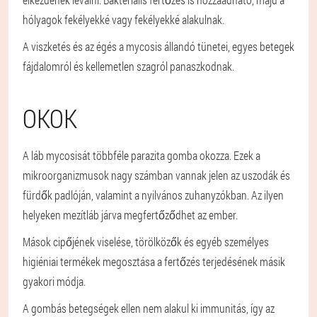
hólyagok fekélyekké vagy fekélyekké alakulnak.
A viszketés és az égés a mycosis állandó tünetei, egyes betegek
fájdalomról és kellemetlen szagról panaszkodnak.
OKOK
A láb mycosisát többféle parazita gomba okozza. Ezek a
mikroorganizmusok nagy számban vannak jelen az uszodák és
fürdők padlóján, valamint a nyilvános zuhanyzókban. Az ilyen
helyeken mezítláb járva megfertőződhet az ember.
Mások cipőjének viselése, törölközők és egyéb személyes
higiéniai termékek megosztása a fertőzés terjedésének másik
gyakori módja.
A gombás betegségek ellen nem alakul ki immunitás, így az