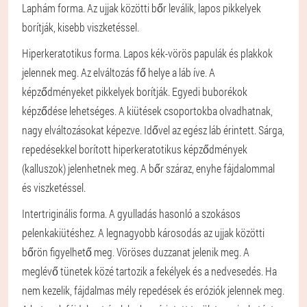
Laphám forma.
Az ujjak közötti bőr leválik, lapos pikkelyek
borítják, kisebb viszketéssel.
Hiperkeratotikus forma.
Lapos kék-vörös papulák és plakkok
jelennek meg. Az elváltozás fő helye a láb íve. A
képződményeket pikkelyek borítják. Egyedi buborékok
képződése lehetséges. A kiütések csoportokba olvadhatnak,
nagy elváltozásokat képezve. Idővel az egész láb érintett. Sárga,
repedésekkel borított hiperkeratotikus képződmények
(kalluszok) jelenhetnek meg. A bőr száraz, enyhe fájdalommal
és viszketéssel.
Intertriginális forma.
A gyulladás hasonló a szokásos
pelenkakiütéshez. A legnagyobb károsodás az ujjak közötti
bőrön figyelhető meg. Vöröses duzzanat jelenik meg. A
meglévő tünetek közé tartozik a fekélyek és a nedvesedés. Ha
nem kezelik, fájdalmas mély repedések és eróziók jelennek meg.