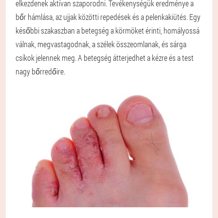
elkezdenek aktívan szaporodni. Tevékenységük eredménye a
bőr hámlása, az ujjak közötti repedések és a pelenkakiütés. Egy
későbbi szakaszban a betegség a körmöket érinti, homályossá
válnak, megvastagodnak, a szélek összeomlanak, és sárga
csíkok jelennek meg. A betegség átterjedhet a kézre és a test
nagy bőrredőire.