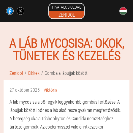
HIVATALOS OLDAL
ZENIDOL
A LÁB MYCOSISA: OKOK,
TÜNETEK ÉS KEZELÉS
Zenidol
Cikkek
Gomba a lábujjak között
27 október 2025
Viktória
A láb mycosisa a bőr egyik leggyakoribb gombás fertőzése. A
lábujjak közötti bőr és a láb alsó része gyakran megfertőződik.
A betegség oka a Trichophyton és Candida nemzetséghez
tartozó gombák. Az epidermisszel való érintkezéskor