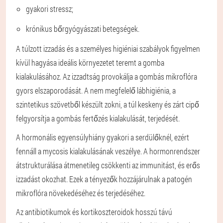
gyakori stressz;
krónikus bőrgyógyászati betegségek.
A túlzott izzadás és a személyes higiéniai szabályok figyelmen
kívül hagyása ideális környezetet teremt a gomba
kialakulásához. Az izzadtság provokálja a gombás mikroflóra
gyors elszaporodását. A nem megfelelő lábhigiénia, a
szintetikus szövetből készült zokni, a túl keskeny és zárt cipő
felgyorsítja a gombás fertőzés kialakulását, terjedését.
A hormonális egyensúlyhiány gyakori a serdülőknél, ezért
fennáll a mycosis kialakulásának veszélye. A hormonrendszer
átstrukturálása átmenetileg csökkenti az immunitást, és erős
izzadást okozhat. Ezek a tényezők hozzájárulnak a patogén
mikroflóra növekedéséhez és terjedéséhez.
Az antibiotikumok és kortikoszteroidok hosszú távú