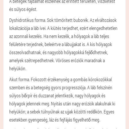
A betegek fájdalmat észlelnek az érintett területen, viszketést
és súlyos égést.
Dyshidrotikus forma.
Sok tömörített buborék. Az elváltozások
lokalizációja a láb ívei. A kiütés terjedhet, ezért elengedhetetlen
az azonnali kezelés. Ha nem kezelik, a hólyagok a láb teljes
felületére terjednek, beleértve a lábujjakat is. A kis hólyagok
összeolvadhatnak, és nagyobb hólyagokká fejlődhetnek,
amelyek szétrepedhetnek. Vöröses eróziók maradnak a
helyükön.
Akut forma.
Fokozott érzékenység a gombás kórokozókkal
szemben és a betegség gyors progressziója. A láb felszínén
súlyos bőrpír és duzzanat jelentkezik, nagy hólyagok és
hólyagok jelennek meg. Nyitás után nagy eróziók alakulnak ki
helyükön; a sebek túlnyúlnak az ujjak közötti redőkön. Egyes
esetekben gyengeség, láz és fejfájás figyelhető meg.