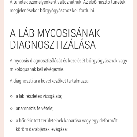
A tünetek személyenként változhatnak. Az első riasztó tünetek
megjelenésekor bőrgyógyászhoz kell fordulni.
A LÁB MYCOSISÁNAK
DIAGNOSZTIZÁLÁSA
A mycosis diagnosztizálását és kezelését bőrgyógyásznak vagy
mikológusnak kell elvégeznie.
A diagnosztika a következőket tartalmazza:
a láb részletes vizsgálata;
anamnézis felvétele;
a bőr érintett területeinek kaparása vagy egy deformált
köröm darabjának levágása;