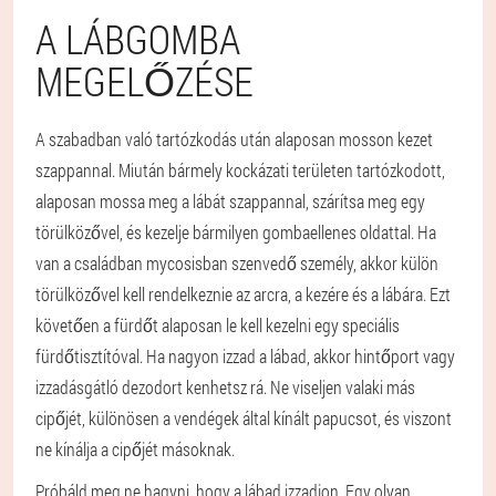
A LÁBGOMBA
MEGELŐZÉSE
A szabadban való tartózkodás után alaposan mosson kezet
szappannal. Miután bármely kockázati területen tartózkodott,
alaposan mossa meg a lábát szappannal, szárítsa meg egy
törülközővel, és kezelje bármilyen gombaellenes oldattal. Ha
van a családban mycosisban szenvedő személy, akkor külön
törülközővel kell rendelkeznie az arcra, a kezére és a lábára. Ezt
követően a fürdőt alaposan le kell kezelni egy speciális
fürdőtisztítóval. Ha nagyon izzad a lábad, akkor hintőport vagy
izzadásgátló dezodort kenhetsz rá. Ne viseljen valaki más
cipőjét, különösen a vendégek által kínált papucsot, és viszont
ne kínálja a cipőjét másoknak.
Próbáld meg ne hagyni, hogy a lábad izzadjon. Egy olyan