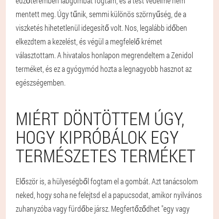
edzőteremben lábgombát fogtam, és a test védelme nem
mentett meg. Úgy tűnik, semmi különös szörnyűség, de a
viszketés hihetetlenül idegesítő volt. Nos, legalább időben
elkezdtem a kezelést, és végül a megfelelő krémet
választottam. A hivatalos honlapon megrendeltem a Zenidol
terméket, és ez a gyógymód hozta a legnagyobb hasznot az
egészségemben.
MIÉRT DÖNTÖTTEM ÚGY,
HOGY KIPRÓBÁLOK EGY
TERMÉSZETES TERMÉKET
Először is, a hülyeségből fogtam el a gombát. Azt tanácsolom
neked, hogy soha ne felejtsd el a papucsodat, amikor nyilvános
zuhanyzóba vagy fürdőbe jársz. Megfertőződhet "egy vagy