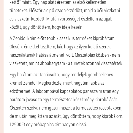
kettő" miatt. Egy nap alatt éreztem az első kellemetlen
tüneteket. Először a cipő szaga érződött, majd a bőr viszketni
és viszketni kezdett. Miután vörösséget észleltem az ujjak
között, úgy döntöttem, hogy ideje kezelni.
A Zenidol krém előtt több klasszikus terméket kipróbáltam.
Olcsó krémekkel kezdtem, kár, hogy az ilyen külső szerek
használatának hatása átmeneti volt. Maszatolás közben - nem
viszketett, amint abbahagytam - a tünetek azonnal visszatértek.
Egy barátom azt tanácsolta, hogy rendeljek gombaellenes
krémet Zenidol. Megkérdezte, miért hagytam abba az
edzőtermet. A lábgombával kapcsolatos panaszaim után egy
barátom javasolta egy természetes készítmény kipróbálását.
Őszintén szólva nem igazán hiszek a természetes receptekben,
de miután megláttam az árát, úgy döntöttem, hogy kipróbálom.
12900Ft egy próbapalackért nagyon olcsó.