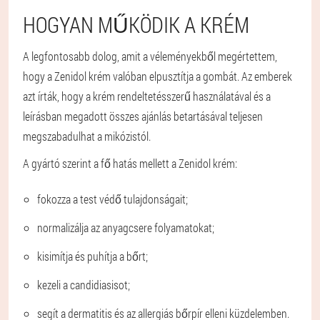
HOGYAN MŰKÖDIK A KRÉM
A legfontosabb dolog, amit a véleményekből megértettem,
hogy a Zenidol krém valóban elpusztítja a gombát. Az emberek
azt írták, hogy a krém rendeltetésszerű használatával és a
leírásban megadott összes ajánlás betartásával teljesen
megszabadulhat a mikózistól.
A gyártó szerint a fő hatás mellett a Zenidol krém:
fokozza a test védő tulajdonságait;
normalizálja az anyagcsere folyamatokat;
kisimítja és puhítja a bőrt;
kezeli a candidiasisot;
segít a dermatitis és az allergiás bőrpír elleni küzdelemben.