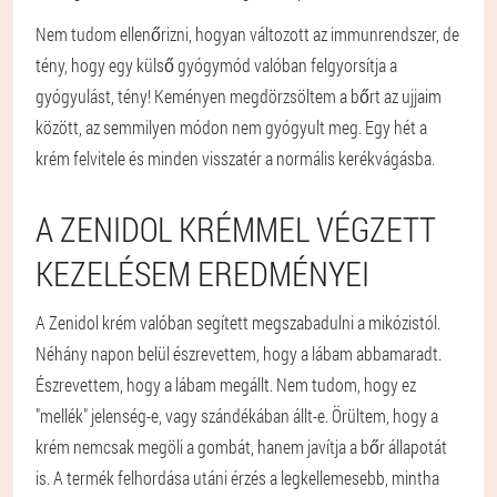
Nem tudom ellenőrizni, hogyan változott az immunrendszer, de
tény, hogy egy külső gyógymód valóban felgyorsítja a
gyógyulást, tény! Keményen megdörzsöltem a bőrt az ujjaim
között, az semmilyen módon nem gyógyult meg. Egy hét a
krém felvitele és minden visszatér a normális kerékvágásba.
A ZENIDOL KRÉMMEL VÉGZETT
KEZELÉSEM EREDMÉNYEI
A Zenidol krém valóban segített megszabadulni a mikózistól.
Néhány napon belül észrevettem, hogy a lábam abbamaradt.
Észrevettem, hogy a lábam megállt. Nem tudom, hogy ez
"mellék" jelenség-e, vagy szándékában állt-e. Örültem, hogy a
krém nemcsak megöli a gombát, hanem javítja a bőr állapotát
is. A termék felhordása utáni érzés a legkellemesebb, mintha