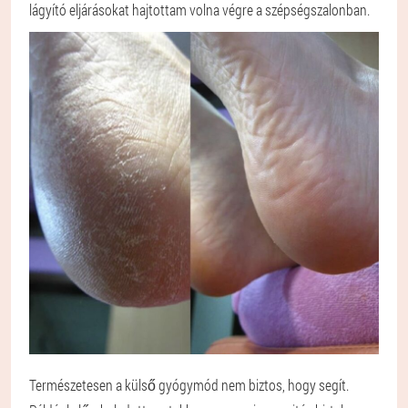
lágyító eljárásokat hajtottam volna végre a szépségszalonban.
Természetesen a külső gyógymód nem biztos, hogy segít.